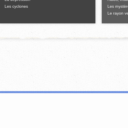
Les cyclones
Les mystèr
Le rayon ve
'offrir des fonctionnalités relatives aux médias sociaux et d'analyser notre tr
i peuvent combiner celles-ci avec d'autres informations que vous leur avez fou
FERMER
EN SAVOIR PLUS