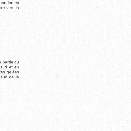
 abondantes
ire vers la
 partie du
 sud et en
tes gelées
 sud de la