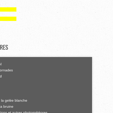
RES
el
tornades
rd
 la gelée blanche
la bruine
ations et autres photométéores