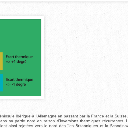
péninsule Ibérique à l’Allemagne en passant par la France et la Suisse
ans sa partie nord en raison d’inversions thermiques récurrentes. 
ent ainsi rejetées vers le nord des îles Britanniques et la Scandina