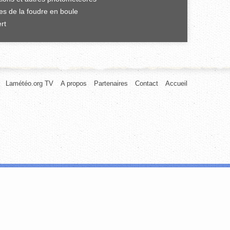
es de la foudre en boule
rt
Lamétéo.org TV
A propos
Partenaires
Contact
Accueil
afic. Nous partageons également des informations sur l'utilisation de notre
rnies ou qu'ils ont collectées lors de votre utilisation de leurs services.