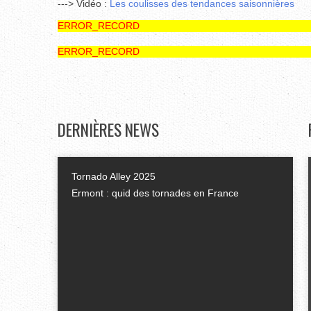
---> Vidéo :
L
es coulisses des tendances saisonnières
ERROR_RECORD
ERROR_RECORD
DERNIÈRES
NEWS
Tornado Alley 2025
Ermont : quid des tornades en France