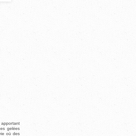
, apportant
Les gelées
vie où des