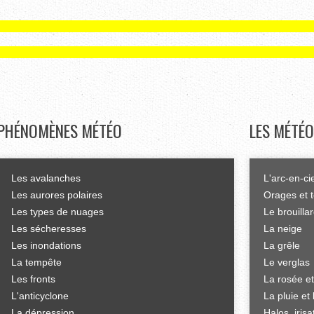
PHÉNOMÈNES
MÉTÉO
LES
MÉTÉO
Les avalanches
L'arc-en-ci
Les aurores polaires
Orages et 
Les types de nuages
Le brouilla
Les sécheresses
La neige
Les inondations
La grêle
La tempête
Le verglas
Les fronts
La rosée et
L'anticyclone
La pluie et 
La dépression
Halos, iris