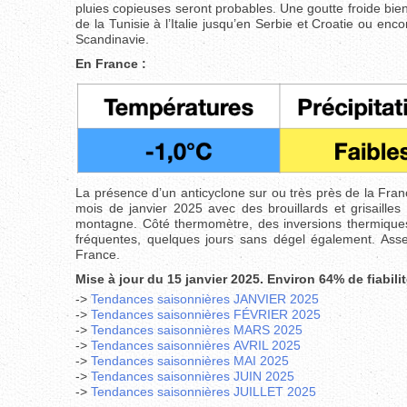
pluies copieuses seront probables. Une goutte froide bien i
de la Tunisie à l’Italie jusqu’en Serbie et Croatie ou enc
Scandinavie.
En France :
La présence d’un anticyclone sur ou très près de la Fran
mois de janvier 2025 avec des brouillards et grisaille
montagne. Côté thermomètre, des inversions thermiques
fréquentes, quelques jours sans dégel également. Assez
France.
Mise à jour du 15 janvier
2025. Environ 64% de fiabili
->
Tendances saisonnières JANVIER 2025
->
Tendances saisonnières FÉVRIER 2025
->
Tendances saisonnières MARS 2025
->
Tendances saisonnières AVRIL 2025
->
Tendances saisonnières MAI 2025
->
Tendances saisonnières JUIN
2025
->
Tendances saisonnières JUILLET 2025