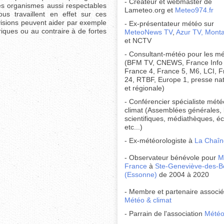
- Créateur et webmaster de
 Des organismes aussi respectables
Lameteo.org et
Meteo974.fr
 travaillent en effet sur ces
évisions peuvent aider par exemple
- Ex-présentateur météo sur
riques ou au contraire à de fortes
MeteoNews TV
,
Azur TV,
Mont
et NCTV
- Consultant-météo pour les m
(BFM TV, CNEWS, France Info
France 4, France 5, M6, LCI, 
24, RTBF, Europe 1, presse nat
et régionale)
- Conférencier spécialiste mété
climat (Assemblées générales, 
scientifiques, médiathèques, é
etc...)
- Ex-météorologiste à
La Chaîn
- Observateur bénévole pour
M
France
à
Ste-Geneviève-des-B
(Essonne)
de 2004 à 2020
- Membre et partenaire associ
Météo & climat
- Parrain de l'association
Météo