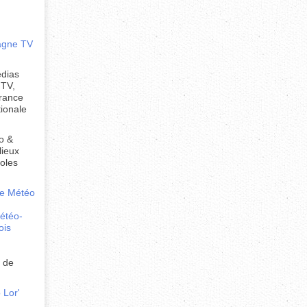
agne TV
édias
 TV,
France
ionale
o &
lieux
coles
e Météo
étéo-
ois
é de
 Lor'