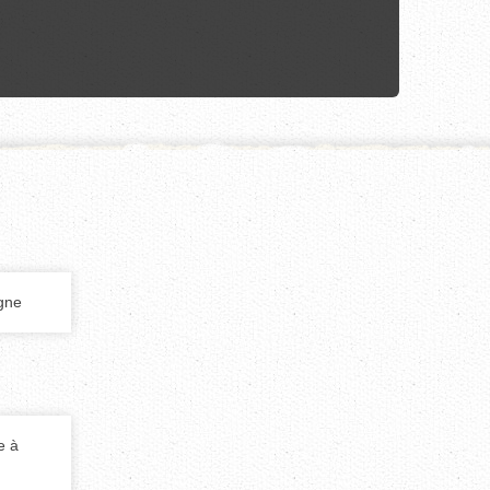
igne
e à