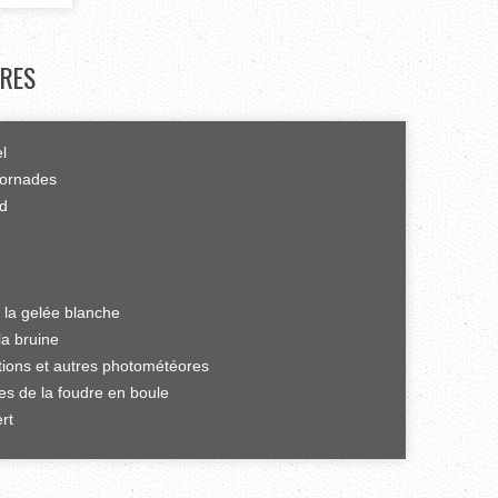
RES
el
tornades
rd
 la gelée blanche
la bruine
ations et autres photométéores
es de la foudre en boule
rt