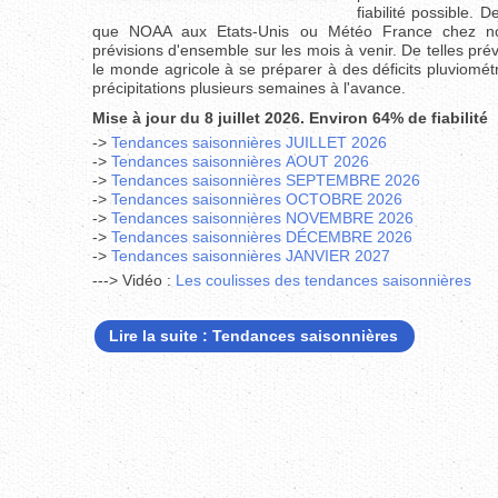
fiabilité possible.
que NOAA aux Etats-Unis ou Météo France chez nous
prévisions d'ensemble sur les mois à venir. De telles pr
le monde agricole à se préparer à des déficits pluviomét
précipitations plusieurs semaines à l'avance.
Mise à jour du 8 juillet 2026. Environ 64% de fiabilité
->
Tendances saisonnières JUILLET 2026
->
Tendances saisonnières AOUT
2026
->
Tendances saisonnières SEPTEMBRE 2026
->
Tendances saisonnières OCTOBRE 2026
->
Tendances saisonnières NOVEMBRE
2026
->
Tendances saisonnières DÉCEMBRE 2026
->
Tendances saisonnières JANVIER 2027
---> Vidéo :
L
es coulisses des tendances saisonnières
Lire la suite : Tendances saisonnières