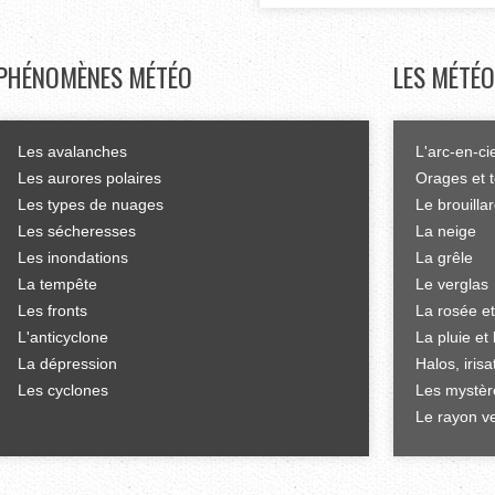
PHÉNOMÈNES
MÉTÉO
LES
MÉTÉO
Les avalanches
L'arc-en-ci
Les aurores polaires
Orages et 
Les types de nuages
Le brouilla
Les sécheresses
La neige
Les inondations
La grêle
La tempête
Le verglas
Les fronts
La rosée et
L'anticyclone
La pluie et 
La dépression
Halos, iris
Les cyclones
Les mystèr
Le rayon ve