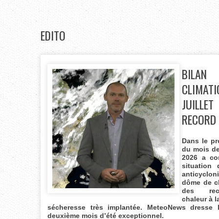
EDITO
BILAN
CLIMA
JUILL
RECORD
Dans le p
du mois d
2026 a co
situation
anticyclo
dôme de c
des re
chaleur à l
sécheresse très implantée. MeteoNews dresse 
deuxième mois d’été exceptionnel.