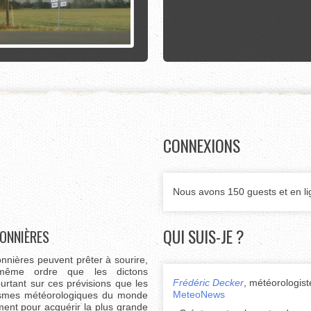
CONNEXIONS
Nous avons 150 guests et en l
QUI
SUIS-JE ?
ONNIÈRES
onnières peuvent prêter à sourire,
même ordre que les dictons
Frédéric Decker
, météorologist
ourtant sur ces prévisions que les
MeteoNews
ismes météorologiques du monde
ent pour acquérir la plus grande