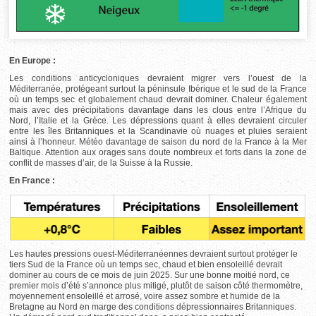
En Europe :
Les conditions anticycloniques devraient migrer vers l’ouest de la
Méditerranée, protégeant surtout la péninsule Ibérique et le sud de la France
où un temps sec et globalement chaud devrait dominer. Chaleur également
mais avec des précipitations davantage dans les clous entre l’Afrique du
Nord, l’Italie et la Grèce. Les dépressions quant à elles devraient circuler
entre les îles Britanniques et la Scandinavie où nuages et pluies seraient
ainsi à l’honneur. Météo davantage de saison du nord de la France à la Mer
Baltique. Attention aux orages sans doute nombreux et forts dans la zone de
conflit de masses d’air, de la Suisse à la Russie.
En France :
Les hautes pressions ouest-Méditerranéennes devraient surtout protéger le
tiers Sud de la France où un temps sec, chaud et bien ensoleillé devrait
dominer au cours de ce mois de juin 2025. Sur une bonne moitié nord, ce
premier mois d’été s’annonce plus mitigé, plutôt de saison côté thermomètre,
moyennement ensoleillé et arrosé, voire assez sombre et humide de la
Bretagne au Nord en marge des conditions dépressionnaires Britanniques.