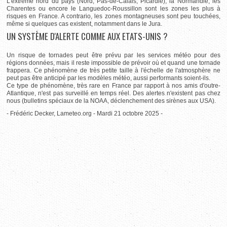
L'extrême nord du pays (Nord, Pas-de-Calais, Picardie), la Normandie, les
Charentes ou encore le Languedoc-Roussillon sont les zones les plus à
risques en France. A contrario, les zones montagneuses sont peu touchées,
même si quelques cas existent, notamment dans le Jura.
UN SYSTÈME D'ALERTE COMME AUX ETATS-UNIS ?
Un risque de tornades peut être prévu par les services météo pour des
régions données, mais il reste impossible de prévoir où et quand une tornade
frappera. Ce phénomène de très petite taille à l'échelle de l'atmosphère ne
peut pas être anticipé par les modèles météo, aussi performants soient-ils.
Ce type de phénomène, très rare en France par rapport à nos amis d'outre-
Atlantique, n'est pas surveillé en temps réel. Des alertes n'existent pas chez
nous (bulletins spéciaux de la NOAA, déclenchement des sirènes aux USA).
- Frédéric Decker, Lameteo.org - Mardi 21 octobre 2025 -