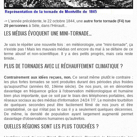
-> L'année précédente, le 22 octobre 1844, une
autre forte tornade (F4) tue
20 personnes
à Sète, dans l'Hérault...
LES MÉDIAS ÉVOQUENT UNE MINI-TORNADE...
Je vais le répéter une nouvelle fois : en météorologie, une "mini-tornade", ça
n'existe pas ! Mais les mauvais médias ont encore du mal à se défaire de ce
terme abusif et non-scientifique. Il y a des petits progrès, mais cela reste
timide..
PLUS DE TORNADES AVEC LE RÉCHAUFFEMENT CLIMATIQUE ?
Contrairement aux idées reçues, non.
Ce serait même plutôt le contraire :
les plus fortes tornades se sont produites durant des périodes plus froides
qu'aujourd'hui (années 60, 19ème siècle). De nos jours, on en dénombre
davantage en fréquence grâce à l'observation météorologique et humaine
bien plus importante, que ce soit par le biais des téléphones portables, des
réseaux sociaux au des médias d'information 24/24 7/7. Le moindre tourbillon
de quelques secondes peut être facilement filmé de nos jours et être
comptabilisé, ce qui n'état pas le cas il y a seulement quelques décennies.
De même, la densité de population ayant largement augmenté permet
davantage d'observations humaines qu'autrefois.
QUELLES RÉGIONS SONT LES PLUS TOUCHÉES ?