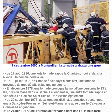
-> Le 17 août 1986, une forte tornade frappe la Charité-sur-Loire, dans la
Nièvre. Un homme perd la vie.
-> Le 18 juillet 1983, en Gironde à Vendays-Montalivet, une tornade
provoque de gros dégâts et tue une personne.
-> En décembre 1978, une tornade provoque la mort d'une personne le 13 à
Izé, près du Mans dans la Sarthe. Le lendemain, une autre tornade frappe en
Vendée à La Caillère-Saint-Hilaire. Une victime également.
-> Le 20 septembre 1973, deux tornades distinctes tuent deux personnes,
une à Sancy-lès-Provins, en Seine-et-Marne, une autre dans le Calvados à
Grainville-Langannerie.
-> Le 24 juin 1967, une irruption de tornades dont une F5, la plus forte