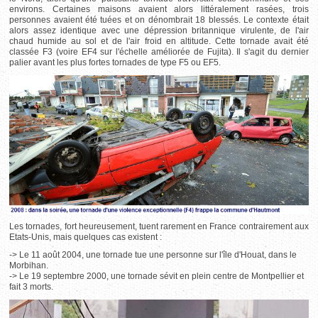
environs. Certaines maisons avaient alors littéralement rasées, trois
personnes avaient été tuées et on dénombrait 18 blessés. Le contexte était
alors assez identique avec une dépression britannique virulente, de l'air
chaud humide au sol et de l'air froid en altitude. Cette tornade avait été
classée F3 (voire EF4 sur l'échelle améliorée de Fujita). Il s'agit du dernier
palier avant les plus fortes tornades de type F5 ou EF5.
Les tornades, fort heureusement, tuent rarement en France contrairement aux
Etats-Unis, mais quelques cas existent :
-> Le 11 août 2004, une tornade tue une personne sur l'île d'Houat, dans le
Morbihan.
-> Le 19 septembre 2000, une tornade sévit en plein centre de Montpellier et
fait 3 morts.