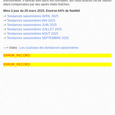
thermomètre, il devrait être dans les normales, les nuits douces ou de saison
étant compensées par des après-midis fraîches.
Mise à jour du 29 mars
2025. Environ 64% de fiabilité
->
Tendances saisonnières AVRIL 2025
->
Tendances saisonnières MAI 2025
->
Tendances saisonnières JUIN
2025
->
Tendances saisonnières JUILLET 2025
->
Tendances saisonnières AOUT 2025
->
Tendances saisonnières SEPTEMBRE
2025
---> Vidéo :
L
es coulisses des tendances saisonnières
ERROR_RECORD
ERROR_RECORD