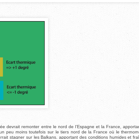
née devrait remonter entre le nord de l’Espagne et la France, apporta
un peu moins toutefois sur le tiers nord de la France où le thermomè
rrait stagner sur les Balkans, apportant des conditions humides et fr