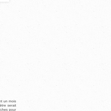
nt un mois
tre serait
aîches pour