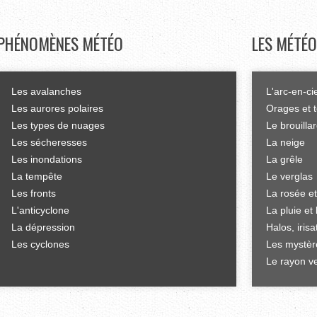
PHÉNOMÈNES
MÉTÉO
LES
MÉTÉO
Les avalanches
L'arc-en-ci
Les aurores polaires
Orages et 
Les types de nuages
Le brouilla
Les sécheresses
La neige
Les inondations
La grêle
La tempête
Le verglas
Les fronts
La rosée et
L'anticyclone
La pluie et 
La dépression
Halos, iris
Les cyclones
Les mystèr
Le rayon ve