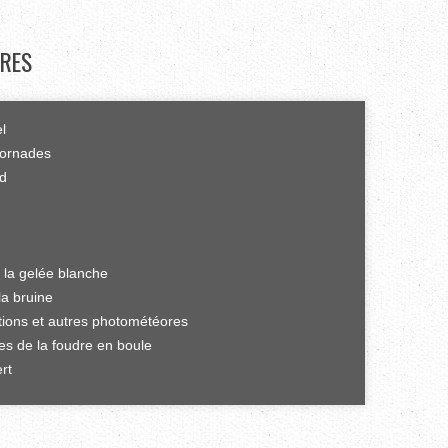
RES
el
tornades
rd
 la gelée blanche
la bruine
ations et autres photométéores
es de la foudre en boule
rt