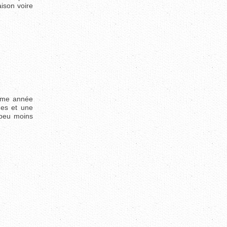
ison voire
ième année
ges et une
 peu moins