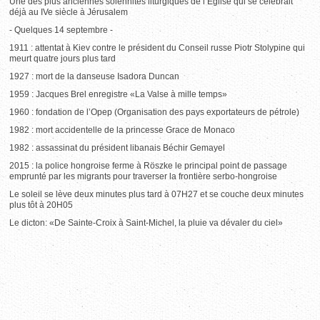
Une des plus anciennes solennités liturgiques de l’Eglise qui se célébrait
déjà au IVe siècle à Jérusalem
- Quelques 14 septembre -
1911 : attentat à Kiev contre le président du Conseil russe Piotr Stolypine qui
meurt quatre jours plus tard
1927 : mort de la danseuse Isadora Duncan
1959 : Jacques Brel enregistre «La Valse à mille temps»
1960 : fondation de l’Opep (Organisation des pays exportateurs de pétrole)
1982 : mort accidentelle de la princesse Grace de Monaco
1982 : assassinat du président libanais Béchir Gemayel
2015 : la police hongroise ferme à Röszke le principal point de passage
emprunté par les migrants pour traverser la frontière serbo-hongroise
Le soleil se lève deux minutes plus tard à 07H27 et se couche deux minutes
plus tôt à 20H05
Le dicton: «De Sainte-Croix à Saint-Michel, la pluie va dévaler du ciel»