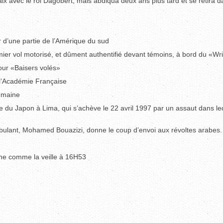
ix avec le roi Dagobert, mais abdiqua deux ans plus tard et se retira 
 d’une partie de l’Amérique du sud
remier vol motorisé, et dûment authentifié devant témoins, à bord du «Wr
our «Baisers volés»
l’Académie Française
oumaine
 du Japon à Lima, qui s’achève le 22 avril 1997 par un assaut dans le
mbulant, Mohamed Bouazizi, donne le coup d’envoi aux révoltes arabes.
che comme la veille à 16H53