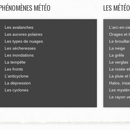
PHÉNOMÈNES
MÉTÉO
LES
MÉTÉO
Les avalanches
L'arc-en-ci
Les aurores polaires
Orages et 
Les types de nuages
Le brouilla
Les sécheresses
La neige
Les inondations
La grêle
La tempête
Le verglas
Les fronts
La rosée et
L'anticyclone
La pluie et 
La dépression
Halos, iris
Les cyclones
Les mystèr
Le rayon ve