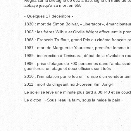
Régna sur la Bretagne de 632 à 638, signa un traité de pa
abbaye jusqu’à sa mort en 658
- Quelques 17 décembre -
1830 : mort de Simon Bolivar, «Libertador», émancipateur
1903 : les frères Wilbur et Orville Wright effectuent le p
1968 : François Truffaut, grand Prix du cinéma français p
1987 : mort de Marguerite Yourcenar, première femme à 
1989 : insurrection à Timisoara, début de la révolution r
1996 : prise d’otages de 700 personnes dans l’ambassade
guérilleros, un otage et deux officiers sont tués
2010 : l’immolation par le feu en Tunisie d’un vendeur a
2011 : mort du dirigeant nord-coréen Kim Jong-Il
Le soleil se lève une minute plus tard à 08H40 et se cou
Le dicton : «Sous l’eau la faim, sous la neige le pain»