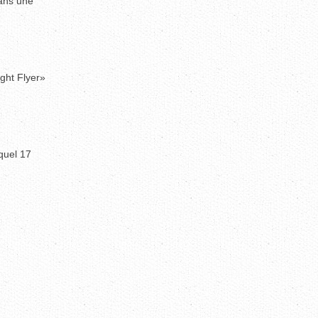
dans une
ight Flyer»
quel 17