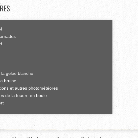
RES
el
tornades
rd
 la gelée blanche
la bruine
ations et autres photométéores
es de la foudre en boule
rt