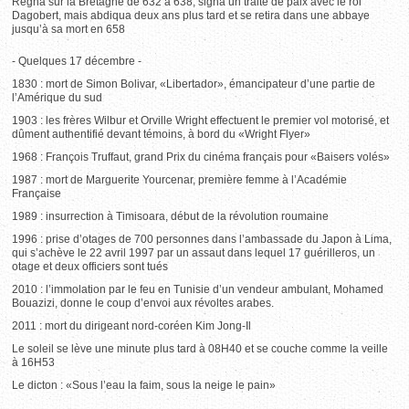
Régna sur la Bretagne de 632 à 638, signa un traité de paix avec le roi
Dagobert, mais abdiqua deux ans plus tard et se retira dans une abbaye
jusqu’à sa mort en 658
- Quelques 17 décembre -
1830 : mort de Simon Bolivar, «Libertador», émancipateur d’une partie de
l’Amérique du sud
1903 : les frères Wilbur et Orville Wright effectuent le premier vol motorisé, et
dûment authentifié devant témoins, à bord du «Wright Flyer»
1968 : François Truffaut, grand Prix du cinéma français pour «Baisers volés»
1987 : mort de Marguerite Yourcenar, première femme à l’Académie
Française
1989 : insurrection à Timisoara, début de la révolution roumaine
1996 : prise d’otages de 700 personnes dans l’ambassade du Japon à Lima,
qui s’achève le 22 avril 1997 par un assaut dans lequel 17 guérilleros, un
otage et deux officiers sont tués
2010 : l’immolation par le feu en Tunisie d’un vendeur ambulant, Mohamed
Bouazizi, donne le coup d’envoi aux révoltes arabes.
2011 : mort du dirigeant nord-coréen Kim Jong-Il
Le soleil se lève une minute plus tard à 08H40 et se couche comme la veille
à 16H53
Le dicton : «Sous l’eau la faim, sous la neige le pain»