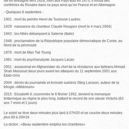
Né en Bretagne vers 1428, mort aux Pays-Bas en 1475, il fonda des
confréries du Rosaire dans ce pays ainsi qu’en France et en Allemagne
- Quelques 9 septembre -
1901 : mort du peintre Henri de Toulouse-Lautrec
1929 : naissance du chanteur Claude Nougaro (mort le 4 mars 2004)
1943 : les Alliés débarquent à Salerne (Italie)
1948 : proclamation de la République populaire démocratique de Corée, au
Nord de la péninsule
1976 : mort de Mao Tsé Toung
1981 : mort du psychanalyste Jacques Lacan
2001 : assassinat en Afghanistan du chef de la résistance aux talibans Ahmad
Shah Massoud deux jours avant les attaques du 11 septembre 2001 aux
Etats-Unis
2004 : décès du journaliste et écrivain suédois Stieg Larsson, auteur de la
trilogie «Millénium»
2015 : Elizabeth II, couronnée le 6 février 1952, devient la monarque
britannique au règne le plus long, battant le record de son aïeule Victoria (63
ans 7 mois et 2 jours)
Le soleil se lève deux minutes plus tard à 07H20 et se couche deux minutes
plus tôt à 20H16
Le dicton : «Beau septembre emplira les chambres»