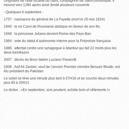
Originaire de cette localité du Gard, compagnon de Saint-Dominique. Il
mourut vers 1280 après avoir fondé plusieurs couvents
- Quelques 6 septembre -
1757 : naissance du général de La Fayette (mort le 20 mai 1834)
1940 : le roi Carol de Roumanie abdique en faveur de son fils
1948 : la princesse Juliana devient Reine des Pays-Bas
1984 : vote du statut d’autonomie interne pour la Polynésie française
1986 : attentat contre une synagogue à Istanbul qui fait 22 morts plus les
deux kamikazes
2007 : décès du ténor italien Luciano Pavarotti
2008 : Asif Ali Zardari, veuf de l’ancien Premier ministre Benazir Bhutto, est
élu président du Pakistan
Le soleil se lève une minute plus tard à 07H16 et se couche deux minutes
plus tôt à 20H21
Le dicton : «En septembre, sois prudent, achète bois et vêtements !»