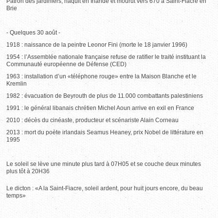
Patron des jardiniers, naquit en Irlande et mourut vers 670 à Saint-Fiacre en
Brie
- Quelques 30 août -
1918 : naissance de la peintre Leonor Fini (morte le 18 janvier 1996)
1954 : l’Assemblée nationale française refuse de ratifier le traité instituant la
Communauté européenne de Défense (CED)
1963 : installation d’un «téléphone rouge» entre la Maison Blanche et le
Kremlin
1982 : évacuation de Beyrouth de plus de 11.000 combattants palestiniens
1991 : le général libanais chrétien Michel Aoun arrive en exil en France
2010 : décès du cinéaste, producteur et scénariste Alain Corneau
2013 : mort du poète irlandais Seamus Heaney, prix Nobel de littérature en
1995
Le soleil se lève une minute plus tard à 07H05 et se couche deux minutes
plus tôt à 20H36
Le dicton : «A la Saint-Fiacre, soleil ardent, pour huit jours encore, du beau
temps»