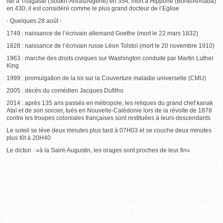
Né à Thagaste (Soukh-Ahras/Algérie) en 354, mort à Hippone (Bone/Annaba)
en 430, il est considéré comme le plus grand docteur de l’Eglise
- Quelques 28 août -
1749 : naissance de l’écrivain allemand Goethe (mort le 22 mars 1832)
1828 : naissance de l’écrivain russe Léon Tolstoï (mort le 20 novembre 1910)
1963 : marche des droits civiques sur Washington conduite par Martin Luther
King
1999 : promulgation de la loi sur la Couverture maladie universelle (CMU)
2005 : décès du comédien Jacques Dufilho
2014 : après 135 ans passés en métropole, les reliques du grand chef kanak
Ataï et de son sorcier, tués en Nouvelle-Calédonie lors de la révolte de 1878
contre les troupes coloniales françaises sont restituées à leurs descendants
Le soleil se lève deux minutes plus tard à 07H03 et se couche deux minutes
plus tôt à 20H40
Le dicton : «à la Saint-Augustin, les orages sont proches de leur fin»