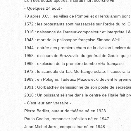
L’un des douze apôtres, il serait mort écorché vif
- Quelques 24 août -
79 après J.C. : les villes de Pompéi et d’Herculanum son
1572 : les protestants sont massacrés sur l’ordre du roi C
1916 : naissance de l’auteur-compositeur et interprète Léo
1943 : mort de la philosophe française Simone Weil
1944 : entrée des premiers chars de la division Leclerc da
1958 : discours de Brazzaville du général de Gaulle qui je
1968 : explosion de la première bombe «H» française
1972 : le scandale du Talc Morhange éclate. Il causera la
1989 : en Pologne, Tadeusz Mazowiecki devient le prem
1991 : Gorbatchev démissionne de son poste de secrétaire
2016 : Un puissant séisme dans le centre de l’Italie fait pr
- C’est leur anniversaire -
Pierre Barillet, auteur de théâtre né en 1923
Paulo Coelho, romancier brésilien né en 1947
Jean-Michel Jarre, compositeur né en 1948