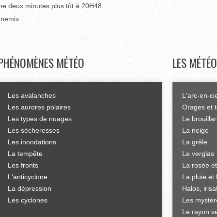
che deux minutes plus tôt à 20H48
ennemi»
PHÉNOMÈNES
MÉTÉO
LES
MÉTÉO
Les avalanches
L'arc-en-ci
Les aurores polaires
Orages et 
Les types de nuages
Le brouilla
Les sécheresses
La neige
Les inondations
La grêle
La tempête
Le verglas
Les fronts
La rosée et
L'anticyclone
La pluie et 
La dépression
Halos, iris
Les cyclones
Les mystèr
Le rayon ve