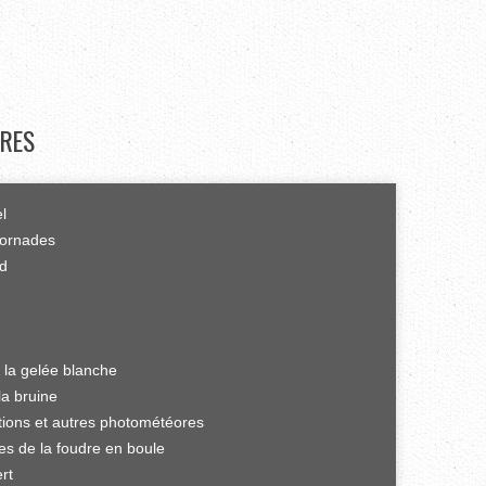
RES
el
tornades
rd
 la gelée blanche
la bruine
ations et autres photométéores
es de la foudre en boule
rt