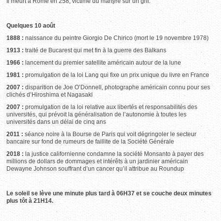
Il meurt à Rome en 258, victime du martyre sur un gril.
Quelques 10 août
1888 :
naissance du peintre Giorgio De Chirico (mort le 19 novembre 1978)
1913 :
traité de Bucarest qui met fin à la guerre des Balkans
1966 :
lancement du premier satellite américain autour de la lune
1981 :
promulgation de la loi Lang qui fixe un prix unique du livre en France
2007 :
disparition de Joe O’Donnell, photographe américain connu pour ses
clichés d’Hiroshima et Nagasaki
2007 :
promulgation de la loi relative aux libertés et responsabilités des
universités, qui prévoit la généralisation de l’autonomie à toutes les
universités dans un délai de cinq ans
2011 :
séance noire à la Bourse de Paris qui voit dégringoler le secteur
bancaire sur fond de rumeurs de faillite de la Société Générale
2018 :
la justice californienne condamne la société Monsanto à payer des
millions de dollars de dommages et intérêts à un jardinier américain
Dewayne Johnson souffrant d’un cancer qu’il attribue au Roundup
Le soleil se lève une minute plus tard à 06H37 et se couche deux minutes
plus tôt à 21H14.