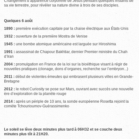
Changement d’apparence corporelle de Jésus pendant quelques instants de
sa vie terrestre, pour révéler sa nature divine à trois de ses disciples.
Quelques 6 août
1890 :
première exécution capitale par la chaise électrique aux États-Unis
1932 :
ouverture de la première Mostra de Venise
1945 :
une bombe atomique américaine est larguée sur Hiroshima
1991 :
assassinat de Chapour Bakhtiar, dernier Premier ministre du Chah
d’Iran
2004 :
promulgation en France de la loi sur la bioéthique visant à régir de
nouvelles pratiques (clonage, dons d’organes, recherche sur l’embryon...)
2011 :
début de violentes émeutes qui embrasent plusieurs villes en Grande-
Bretagne
2012 :
le robot Curiosity se pose sur Mars, ouvrant avec succès une nouvelle
ère d’exploration de la planète rouge
2014 :
après un périple de 10 ans, la sonde européenne Rosetta rejoint la
comète Tchourioumov-Guérassimenko
Le soleil se lève deux minutes plus tard à 06H32 et se couche deux
minutes plus tôt à 21H20.