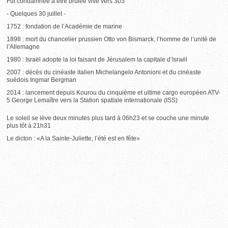
Fut condamnée à être brûlée vive vers 303
- Quelques 30 juillet -
1752 : fondation de l’Académie de marine
1898 : mort du chancelier prussien Otto von Bismarck, l’homme de l’unité de
l’Allemagne
1980 : Israël adopte la loi faisant de Jérusalem la capitale d’Israël
2007 : décès du cinéaste italien Michelangelo Antonioni et du cinéaste
suédois Ingmar Bergman
2014 : lancement depuis Kourou du cinquième et ultime cargo européen ATV-
5 George Lemaître vers la Station spatiale internationale (ISS)
Le soleil se lève deux minutes plus tard à 06h23 et se couche une minute
plus tôt à 21h31
Le dicton : «A la Sainte-Juliette, l’été est en fête»