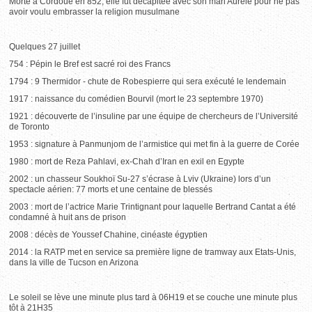
Morte à Cordoue en 852, elle fut décapitée avec son mari Aurèle pour ne pas
avoir voulu embrasser la religion musulmane
Quelques 27 juillet
754 : Pépin le Bref est sacré roi des Francs
1794 : 9 Thermidor - chute de Robespierre qui sera exécuté le lendemain
1917 : naissance du comédien Bourvil (mort le 23 septembre 1970)
1921 : découverte de l’insuline par une équipe de chercheurs de l’Université
de Toronto
1953 : signature à Panmunjom de l’armistice qui met fin à la guerre de Corée
1980 : mort de Reza Pahlavi, ex-Chah d’Iran en exil en Egypte
2002 : un chasseur Soukhoï Su-27 s’écrase à Lviv (Ukraine) lors d’un
spectacle aérien: 77 morts et une centaine de blessés
2003 : mort de l’actrice Marie Trintignant pour laquelle Bertrand Cantat a été
condamné à huit ans de prison
2008 : décès de Youssef Chahine, cinéaste égyptien
2014 : la RATP met en service sa première ligne de tramway aux Etats-Unis,
dans la ville de Tucson en Arizona
Le soleil se lève une minute plus tard à 06H19 et se couche une minute plus
tôt à 21H35