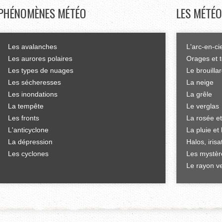
PHÉNOMÈNES
MÉTÉO
LES
MÉTÉO
Les avalanches
L'arc-en-ci
Les aurores polaires
Orages et 
Les types de nuages
Le brouilla
Les sécheresses
La neige
Les inondations
La grêle
La tempête
Le verglas
Les fronts
La rosée et
L'anticyclone
La pluie et 
La dépression
Halos, iris
Les cyclones
Les mystèr
Le rayon ve