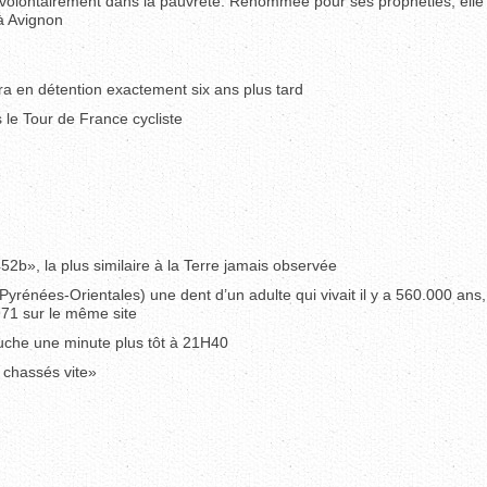
 volontairement dans la pauvreté. Renommée pour ses prophéties, elle 
 à Avignon
a en détention exactement six ans plus tard
 le Tour de France cycliste
2b», la plus similaire à la Terre jamais observée
yrénées-Orientales) une dent d’un adulte qui vivait il y a 560.000 ans, 
71 sur le même site
ouche une minute plus tôt à 21H40
t chassés vite»