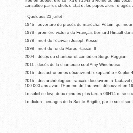
Née en Suède, elle se fixa en 1349 à Rome où elle vécut
consultée par les chefs d’Etat et les papes alors réfugiés
- Quelques 23 juillet -
1945 : ouverture du procès du maréchal Pétain, qui mourr
1978 : première victoire du Français Bernard Hinault dans
1979 : mort de l’écrivain Joseph Kessel
1999 : mort du roi du Maroc Hassan II
2004 : décès du chanteur et comédien Serge Reggiani
2011 : décès de la chanteuse soul Amy Winehouse
2015 : des astronomes découvrent l’exoplanète «Kepler 45
2015 : des archéologues français découvrent à Tautavel (P
100.000 ans avant l’Homme de Tautavel, découvert en 19
Le soleil se lève deux minutes plus tard à 06H14 et se c
Le dicton : «nuages de la Sainte-Brigitte, par le soleil son