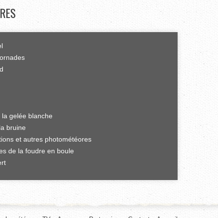
RES
el
tornades
rd
 la gelée blanche
la bruine
ations et autres photométéores
es de la foudre en boule
rt