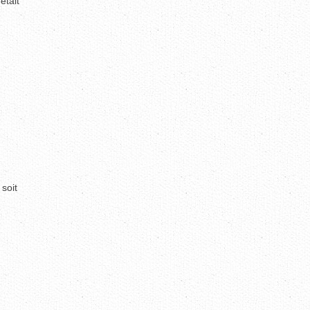
était
soit