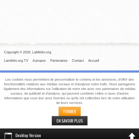
Copyright © 2026. LaMétéo.org
Lamétéo.org TV
A propos
Partenaires
Contact
Accueil
Les cookies nous permettent de personnaliser le contenu et les annonces, d'offrir des
fonctionnalités relatives aux médias sociaux et d'analyser notre trafic. Nous partageons
également des informations sur l'utilisation de notre site avec nos partenaires de médias
sociaux, de publicité et d'analyse, qui peuvent combiner celles-ci avec d'autres
informations que vous leur avez fournies ou qu'ils ont collectées lors de votre utilisation
de leurs services.
FERMER
EN SAVOIR PLUS
Desktop Version