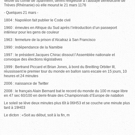
Veuve du comte de Spanheim, devint religieuse à l’abbaye bénédictine de
Trèves (Rhénanie) où elle mourut le 21 mars 1176
- Quelques 21 mars -
1804 : Napoléon fait publier le Code civil
1960 : émeutes en Afrique du Sud après l’introduction d’un passeport
intérieur pour les gens de couleur
1963 : fermeture de la prison d’Alcatraz à San Francisco
1990 : indépendance de la Namibie
1997 : le président Jacques Chirac dissout l’Assemblée nationale et
convoque des élections législatives
1999 : Bertrand Piccard et Brian Jones, à bord du Breitling Orbiter III,
réussissent le premier tour du monde en ballon sans escale en 15 jours, 10
heures et 24 minutes
2006 : naissance de Twitter
2008 : le français Alain Bernard bat le record du monde du 100 m nage libre
en 47 sec 60/100 en demi-finale des Championnats d’Europe de natation
Le soleil se lève deux minutes plus tôt à 06H53 et se couche une minute plus
tard à 19H03
Le dicton : «Soit au début, soit à la fin, m