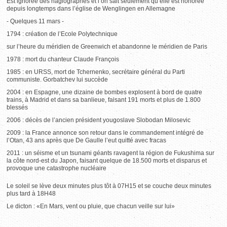
Est ignorée des hagiographes et l’on sait seulement qu’elle est honorée
depuis longtemps dans l’église de Wenglingen en Allemagne
- Quelques 11 mars -
1794 : création de l’Ecole Polytechnique
sur l’heure du méridien de Greenwich et abandonne le méridien de Paris
1978 : mort du chanteur Claude François
1985 : en URSS, mort de Tchernenko, secrétaire général du Parti
communiste. Gorbatchev lui succède
2004 : en Espagne, une dizaine de bombes explosent à bord de quatre
trains, à Madrid et dans sa banlieue, faisant 191 morts et plus de 1.800
blessés
2006 : décès de l’ancien président yougoslave Slobodan Milosevic
2009 : la France annonce son retour dans le commandement intégré de
l’Otan, 43 ans après que De Gaulle l’eut quitté avec fracas
2011 : un séisme et un tsunami géants ravagent la région de Fukushima sur
la côte nord-est du Japon, faisant quelque de 18.500 morts et disparus et
provoque une catastrophe nucléaire
Le soleil se lève deux minutes plus tôt à 07H15 et se couche deux minutes
plus tard à 18H48
Le dicton : «En Mars, vent ou pluie, que chacun veille sur lui»