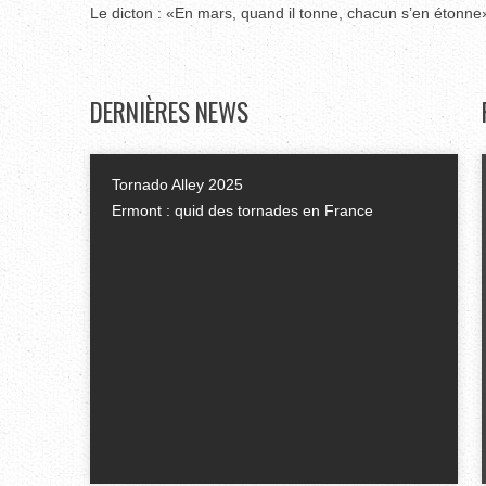
Le dicton : «En mars, quand il tonne, chacun s’en étonne
DERNIÈRES
NEWS
Tornado Alley 2025
Ermont : quid des tornades en France