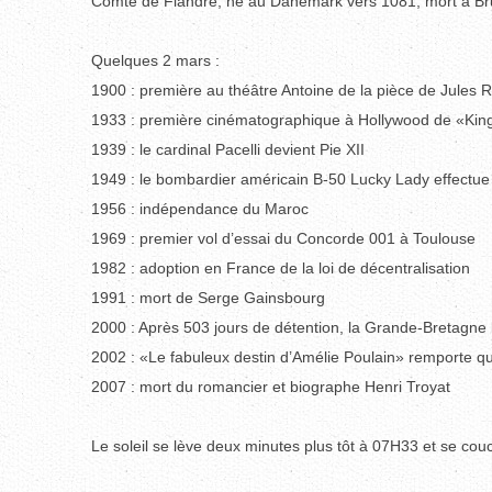
Comte de Flandre, né au Danemark vers 1081, mort à Brug
Quelques 2 mars :
1900 : première au théâtre Antoine de la pièce de Jules R
1933 : première cinématographique à Hollywood de «Ki
1939 : le cardinal Pacelli devient Pie XII
1949 : le bombardier américain B-50 Lucky Lady effectue
1956 : indépendance du Maroc
1969 : premier vol d’essai du Concorde 001 à Toulouse
1982 : adoption en France de la loi de décentralisation
1991 : mort de Serge Gainsbourg
2000 : Après 503 jours de détention, la Grande-Bretagne 
2002 : «Le fabuleux destin d’Amélie Poulain» remporte q
2007 : mort du romancier et biographe Henri Troyat
Le soleil se lève deux minutes plus tôt à 07H33 et se co