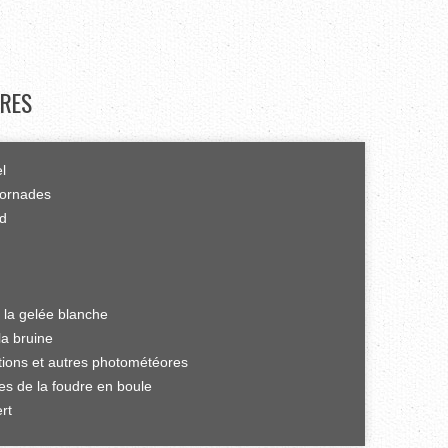
RES
el
tornades
rd
 la gelée blanche
la bruine
ations et autres photométéores
es de la foudre en boule
rt