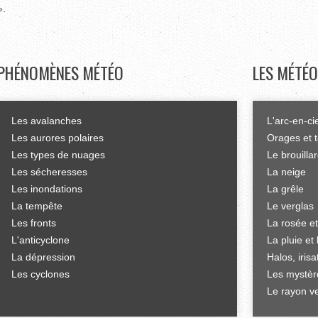
».
PHÉNOMÈNES
MÉTÉO
LES
MÉTÉO
Les avalanches
L'arc-en-ci
Les aurores polaires
Orages et 
Les types de nuages
Le brouilla
Les sécheresses
La neige
Les inondations
La grêle
La tempête
Le verglas
Les fronts
La rosée et
L'anticyclone
La pluie et 
La dépression
Halos, iris
Les cyclones
Les mystèr
Le rayon ve