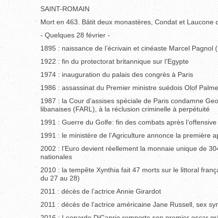
SAINT-ROMAIN
Mort en 463. Bâtit deux monastères, Condat et Laucone qu
- Quelques 28 février -
1895 : naissance de l’écrivain et cinéaste Marcel Pagnol (
1922 : fin du protectorat britannique sur l’Egypte
1974 : inauguration du palais des congrès à Paris
1986 : assassinat du Premier ministre suédois Olof Palm
1987 : la Cour d’assises spéciale de Paris condamne Geo
libanaises (FARL), à la réclusion criminelle à perpétuité
1991 : Guerre du Golfe: fin des combats après l’offensive te
1991 : le ministère de l’Agriculture annonce la première
2002 : l’Euro devient réellement la monnaie unique de 304
nationales
2010 : la tempête Xynthia fait 47 morts sur le littoral fr
du 27 au 28)
2011 : décès de l’actrice Annie Girardot
2011 : décès de l’actrice américaine Jane Russell, sex 
2016 : Leonardo DiCaprio remporte son premier oscar gr