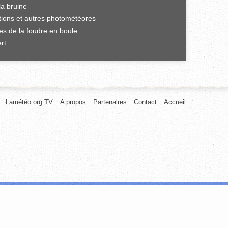
la bruine
ations et autres photométéores
es de la foudre en boule
rt
Lamétéo.org TV
A propos
Partenaires
Contact
Accueil
afic. Nous partageons également des informations sur l'utilisation de notre
rnies ou qu'ils ont collectées lors de votre utilisation de leurs services.