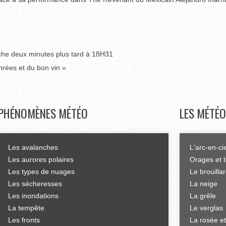
uche deux minutes plus tard à 18H31
enrées et du bon vin »
PHÉNOMÈNES
MÉTÉO
LES
MÉTÉO
Les avalanches
L'arc-en-ci
Les aurores polaires
Orages et 
Les types de nuages
Le brouilla
Les sécheresses
La neige
Les inondations
La grêle
La tempête
Le verglas
Les fronts
La rosée et