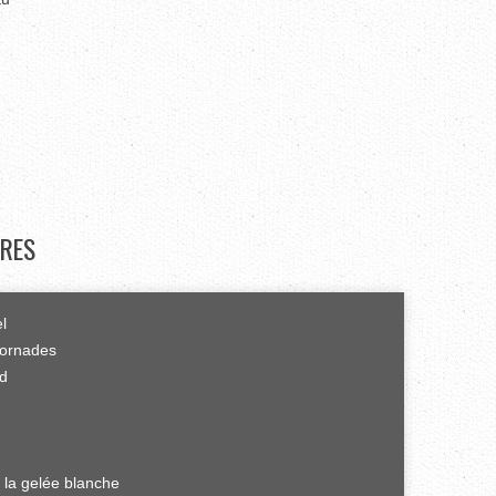
RES
el
tornades
rd
 la gelée blanche