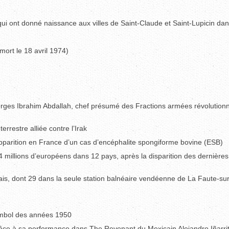
i ont donné naissance aux villes de Saint-Claude et Saint-Lupicin dan
mort le 18 avril 1974)
e
rges Ibrahim Abdallah, chef présumé des Fractions armées révolutionn
rrestre alliée contre l’Irak
 apparition en France d’un cas d’encéphalite spongiforme bovine (ESB)
 millions d’européens dans 12 pays, après la disparition des dernières
ançais, dont 29 dans la seule station balnéaire vendéenne de La Faute-su
symbol des années 1950
âce à sa performance dans The Revenant du Mexicain Alejandro Iñarri