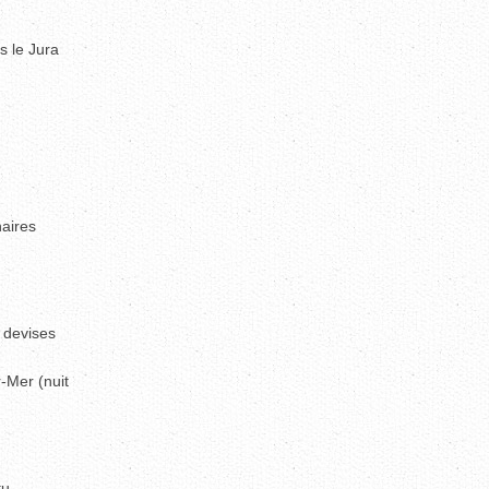
s le Jura
aires
 devises
r-Mer (nuit
tu