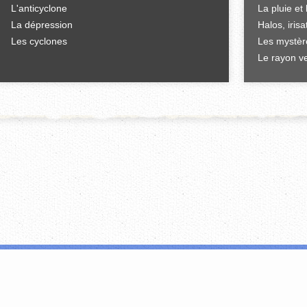
L'anticyclone
La pluie et 
La dépression
Halos, iris
Les cyclones
Les mystèr
Le rayon ve
'offrir des fonctionnalités relatives aux médias sociaux et d'analyser notre tr
i peuvent combiner celles-ci avec d'autres informations que vous leur avez fou
FERMER