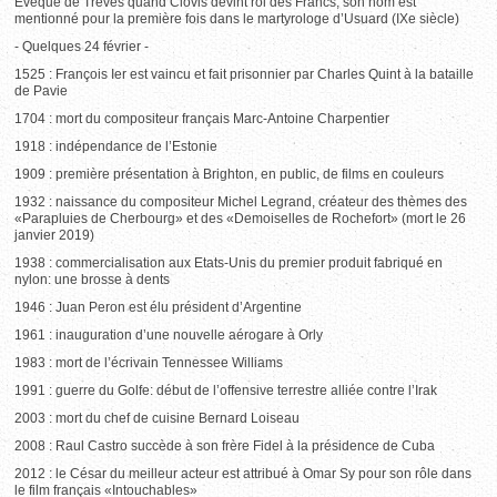
Evêque de Trêves quand Clovis devint roi des Francs, son nom est
mentionné pour la première fois dans le martyrologe d’Usuard (IXe siècle)
- Quelques 24 février -
1525 : François Ier est vaincu et fait prisonnier par Charles Quint à la bataille
de Pavie
1704 : mort du compositeur français Marc-Antoine Charpentier
1918 : indépendance de l’Estonie
1909 : première présentation à Brighton, en public, de films en couleurs
1932 : naissance du compositeur Michel Legrand, créateur des thèmes des
«Parapluies de Cherbourg» et des «Demoiselles de Rochefort» (mort le 26
janvier 2019)
1938 : commercialisation aux Etats-Unis du premier produit fabriqué en
nylon: une brosse à dents
1946 : Juan Peron est élu président d’Argentine
1961 : inauguration d’une nouvelle aérogare à Orly
1983 : mort de l’écrivain Tennessee Williams
1991 : guerre du Golfe: début de l’offensive terrestre alliée contre l’Irak
2003 : mort du chef de cuisine Bernard Loiseau
2008 : Raul Castro succède à son frère Fidel à la présidence de Cuba
2012 : le César du meilleur acteur est attribué à Omar Sy pour son rôle dans
le film français «Intouchables»