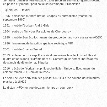
Sénateur romain et frère du pape Caïus (mort en 286) fut longtemps détenu
en prison et y mourut pour sa foi sous l’empereur Dioclétien
- Quelques 19 février -
1896 : naissance d’André Breton, «pape» du surréalisme (mort le 28
septembre 1966)
1951 : mort de l’écrivain André Gide
1964 : sortie du film «Les Parapluies de Cherbourg»
1980 : mort de Bon Scott, chanteur du groupe de hard-rock australien AC/DC
1986 : lancement de la station spatiale soviétique MIR
2001 : mort de Charles Trenet
2013 : enlèvement de sept Français d’une même famille, trois adultes et
quatre enfants dans l’extrême nord du Cameroun. Ils seront libérés après
deux mois de détention au Nigeria
2016 : décès de l’écrivain et philosophe italien Umberto Eco, auteur du
célèbre roman «Le Nom de la rose»
Le soleil se lève deux minutes plus tôt à 07H54 et se couche deux minutes
plus tard à 18H16
Le dicton : «Février trop doux, printemps en courroux»