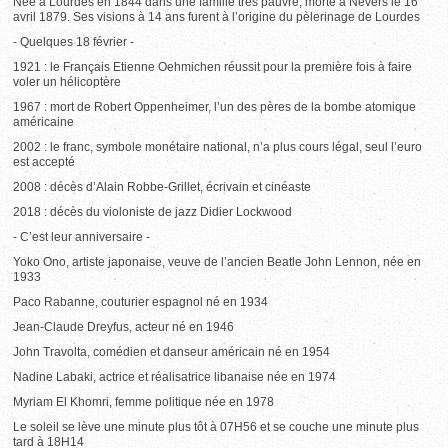
Née à Lourdes en 1844 dans une famille très pauvre, morte à Nevers le 16
avril 1879. Ses visions à 14 ans furent à l’origine du pèlerinage de Lourdes
- Quelques 18 février -
1921 : le Français Etienne Oehmichen réussit pour la première fois à faire
voler un hélicoptère
1967 : mort de Robert Oppenheimer, l’un des pères de la bombe atomique
américaine
2002 : le franc, symbole monétaire national, n’a plus cours légal, seul l’euro
est accepté
2008 : décès d’Alain Robbe-Grillet, écrivain et cinéaste
2018 : décès du violoniste de jazz Didier Lockwood
- C’est leur anniversaire -
Yoko Ono, artiste japonaise, veuve de l’ancien Beatle John Lennon, née en
1933
Paco Rabanne, couturier espagnol né en 1934
Jean-Claude Dreyfus, acteur né en 1946
John Travolta, comédien et danseur américain né en 1954
Nadine Labaki, actrice et réalisatrice libanaise née en 1974
Myriam El Khomri, femme politique née en 1978
Le soleil se lève une minute plus tôt à 07H56 et se couche une minute plus
tard à 18H14