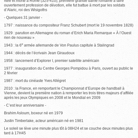
Née et morte à Rome (325-410), première grande dame romaine à faire
ouvertement profession de dévotion, elle fut battue à mort par les soldats
d’Alaric, roi des Wisigoths
- Quelques 31 janvier -
1797 : naissance du compositeur Franz Schubert (mort le 19 novembre 1828)
1929 : parution en Allemagne du roman d’Erich Maria Remarque « À l’Ouest
rien de nouveau »
e
1943 : la 6
armée allemande de Von Paulus capitule à Stalingrad
1944 : décès de l’écrivain Jean Giraudoux
1958 : lancement d’Explorer I, premier satellite américain
1977 : inauguration du Centre Georges Pompidou à Paris, ouvert au public le
2 février
1987 : mort du cinéaste Yves Allégret
2010 : la France, en remportant le Championnat d’Europe de handball à
Vienne, devient la première nation à remporter les trois titres majeurs d’affilée
après les jeux Olympiques en 2008 et le Mondial en 2009
- C’est leur anniversaire -
Brahim Asloum, boxeur né en 1979
Justin Timberlake, acteur américain né en 1981
Le soleil se lève une minute plus tôt à 08H24 et se couche deux minutes plus
tard à 17H45