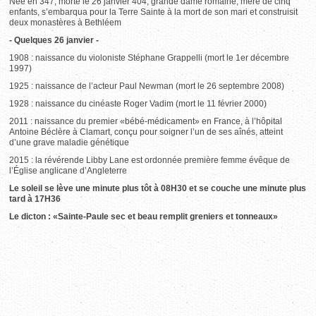
Née en 347, morte le 26 janvier 404, grande dame romaine, mère de cinq
enfants, s’embarqua pour la Terre Sainte à la mort de son mari et construisit
deux monastères à Bethléem
- Quelques 26 janvier -
1908 : naissance du violoniste Stéphane Grappelli (mort le 1er décembre
1997)
1925 : naissance de l’acteur Paul Newman (mort le 26 septembre 2008)
1928 : naissance du cinéaste Roger Vadim (mort le 11 février 2000)
2011 : naissance du premier «bébé-médicament» en France, à l’hôpital
Antoine Béclère à Clamart, conçu pour soigner l’un de ses aînés, atteint
d’une grave maladie génétique
2015 : la révérende Libby Lane est ordonnée première femme évêque de
l’Église anglicane d’Angleterre
Le soleil se lève une minute plus tôt à 08H30 et se couche une minute plus
tard à 17H36
Le dicton : «Sainte-Paule sec et beau remplit greniers et tonneaux»