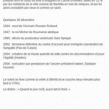
Évêque dont le corps fut volé à Ruggiero di Canne (Pouilles, Italie) en 1276
par les habitants de la ville voisine de Barletta en mal de reliques, et qui fut
alors considéré par ceux-ci comme un saint.
Quelques 30 décembre
1944 : mort de l’écrivain Romain Rolland
1947 : le roi Michel de Roumanie abdique
1985 : décès du producteur américain Sam Spiegel
2002 : fermeture définitive du centre d’accueil pour immigrés clandestins de
Sangatte (Pas-de-Calais)
2004 : création de la Haute autorité de lutte contre les discriminations et pour
l’égalité (Halden)
2006 : exécution par pendaison de l’ancien président irakien, Saddam
Hussein
Le soleil se lève comme la veille à 08h46 et se couche deux minutes plus
tard à 17h01
Le dicton : « Quand le jour croît, aussi fait le froid. »