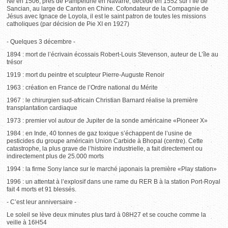
Né en 1506, près de Pampelune en Navarre, décédé en 1552 sur l’île de
Sancian, au large de Canton en Chine. Cofondateur de la Compagnie de
Jésus avec Ignace de Loyola, il est le saint patron de toutes les missions
catholiques (par décision de Pie XI en 1927)
- Quelques 3 décembre -
1894 : mort de l’écrivain écossais Robert-Louis Stevenson, auteur de L’île au
trésor
1919 : mort du peintre et sculpteur Pierre-Auguste Renoir
1963 : création en France de l’Ordre national du Mérite
1967 : le chirurgien sud-africain Christian Barnard réalise la première
transplantation cardiaque
1973 : premier vol autour de Jupiter de la sonde américaine «Pioneer X»
1984 : en Inde, 40 tonnes de gaz toxique s’échappent de l’usine de
pesticides du groupe américain Union Carbide à Bhopal (centre). Cette
catastrophe, la plus grave de l’histoire industrielle, a fait directement ou
indirectement plus de 25.000 morts
1994 : la firme Sony lance sur le marché japonais la première «Play station»
1996 : un attentat à l’explosif dans une rame du RER B à la station Port-Royal
fait 4 morts et 91 blessés.
- C’est leur anniversaire -
Le soleil se lève deux minutes plus tard à 08H27 et se couche comme la
veille à 16H54