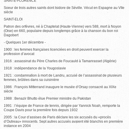
SAINTE-FLORENCE
Soeur de trois autres saints dont Isidore de Séville. Vécut en Espagne au VIIe
siècle
SAINT-ELOI
Patron des orfèvres, né à Chaptelat (Haute-Vienne) vers 588, mort à Noyon
(Oise) en 660, populaire depuis longtemps grâce à la chanson du bon roi
Dagobert
- Quelques 1er décembre -
1900 : les femmes françaises licenciées en droit peuvent exercer la
profession d’avocat
1916 : assassinat du Père Charles de Foucauld à Tamanrasset (Algérie)
1918 : indépendance de la Yougoslavie
1921 : condamnation à mort de Landru, accusé de l’assassinat de plusieurs
femmes, brûlées dans sa cuisinière
1986 : François Mitterrand inaugure le musée d’Orsay consacré au XIXe
siècle
1988 : Benazir Bhutto élue Premier ministre du Pakistan
1991 : l’équipe de France de tennis, dirigée par Yannick Noah, remporte la
Coupe Davis pour la première fois depuis 1932
2005 : la Cour d’assises de Paris déclare les six accusés du «procès
d’Outreau» innocents. Sept autres accusés avaient été blanchis en première
instance en 2004