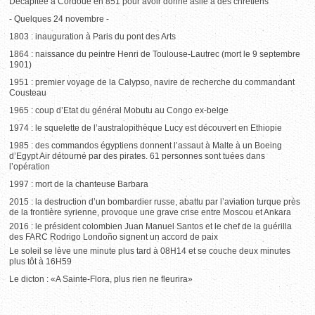
Décapitée à Cordoue en 851 pour avoir donné asile à des chrétiens
- Quelques 24 novembre -
1803 : inauguration à Paris du pont des Arts
1864 : naissance du peintre Henri de Toulouse-Lautrec (mort le 9 septembre
1901)
1951 : premier voyage de la Calypso, navire de recherche du commandant
Cousteau
1965 : coup d’Etat du général Mobutu au Congo ex-belge
1974 : le squelette de l’australopithèque Lucy est découvert en Ethiopie
1985 : des commandos égyptiens donnent l’assaut à Malte à un Boeing
d’Egypt Air détourné par des pirates. 61 personnes sont tuées dans
l’opération
1997 : mort de la chanteuse Barbara
2015 : la destruction d’un bombardier russe, abattu par l’aviation turque près
de la frontière syrienne, provoque une grave crise entre Moscou et Ankara
2016 : le président colombien Juan Manuel Santos et le chef de la guérilla
des FARC Rodrigo Londoño signent un accord de paix
Le soleil se lève une minute plus tard à 08H14 et se couche deux minutes
plus tôt à 16H59
Le dicton : «A Sainte-Flora, plus rien ne fleurira»