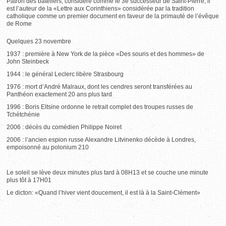
Patron des bateliers, considéré comme le 3e successeur de Saint-Pierre, il
est l’auteur de la «Lettre aux Corinthiens» considérée par la tradition
catholique comme un premier document en faveur de la primauté de l’évêque
de Rome
Quelques 23 novembre
1937 : première à New York de la pièce «Des souris et des hommes» de
John Steinbeck
1944 : le général Leclerc libère Strasbourg
1976 : mort d’André Malraux, dont les cendres seront transférées au
Panthéon exactement 20 ans plus tard
1996 : Boris Eltsine ordonne le retrait complet des troupes russes de
Tchétchénie
2006 : décès du comédien Philippe Noiret
2006 : l’ancien espion russe Alexandre Litvinenko décède à Londres,
empoisonné au polonium 210
Le soleil se lève deux minutes plus tard à 08H13 et se couche une minute
plus tôt à 17H01
Le dicton: «Quand l’hiver vient doucement, il est là à la Saint-Clément»