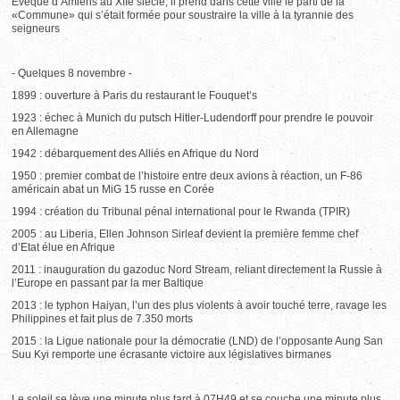
Evêque d’Amiens au XIIe siècle, il prend dans cette ville le parti de la
«Commune» qui s’était formée pour soustraire la ville à la tyrannie des
seigneurs
- Quelques 8 novembre -
1899 : ouverture à Paris du restaurant le Fouquet’s
1923 : échec à Munich du putsch Hitler-Ludendorff pour prendre le pouvoir
en Allemagne
1942 : débarquement des Alliés en Afrique du Nord
1950 : premier combat de l’histoire entre deux avions à réaction, un F-86
américain abat un MiG 15 russe en Corée
1994 : création du Tribunal pénal international pour le Rwanda (TPIR)
2005 : au Liberia, Ellen Johnson Sirleaf devient la première femme chef
d’Etat élue en Afrique
2011 : inauguration du gazoduc Nord Stream, reliant directement la Russie à
l’Europe en passant par la mer Baltique
2013 : le typhon Haiyan, l’un des plus violents à avoir touché terre, ravage les
Philippines et fait plus de 7.350 morts
2015 : la Ligue nationale pour la démocratie (LND) de l’opposante Aung San
Suu Kyi remporte une écrasante victoire aux législatives birmanes
Le soleil se lève une minute plus tard à 07H49 et se couche une minute plus