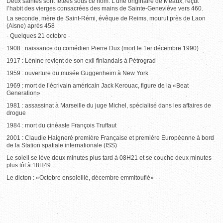
Deux saintes sont fêtées sous ce nom. L’une originaire de Meaux, reçut
l’habit des vierges consacrées des mains de Sainte-Geneviève vers 460.
La seconde, mère de Saint-Rémi, évêque de Reims, mourut près de Laon
(Aisne) après 458
- Quelques 21 octobre -
1908 : naissance du comédien Pierre Dux (mort le 1er décembre 1990)
1917 : Lénine revient de son exil finlandais à Pétrograd
1959 : ouverture du musée Guggenheim à New York
1969 : mort de l’écrivain américain Jack Kerouac, figure de la «Beat
Generation»
1981 : assassinat à Marseille du juge Michel, spécialisé dans les affaires de
drogue
1984 : mort du cinéaste François Truffaut
2001 : Claudie Haigneré première Française et première Européenne à bord
de la Station spatiale internationale (ISS)
Le soleil se lève deux minutes plus tard à 08H21 et se couche deux minutes
plus tôt à 18H49
Le dicton : «Octobre ensoleillé, décembre emmitouflé»