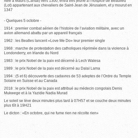
Née à Maurs (Cantal) vers 1300, entra très jeune à l’hospice de Beaulieu
(Lot) appartenant aux chevaliers de Saint-Jean de Jérusalem, et y mourut en
1347
- Quelques 5 octobre -
1914 : premier combat aérien de l’histoire de l’aviation militaire, avec un
avion allemand abattu par un appareil français
1962 : les Beatles lancent «Love Me Do» leur premier single
1968 : marche de protestation des catholiques réprimée dans la violence à
Londonderry, en Irlande du Nord
1983 : le prix Nobel de la paix est décerné à Lech Walesa
1989 : le prix Nobel de la paix est décerné au Dalaï Lama
1994 : (5 et 6) découverte des cadavres de 53 adeptes de l’Ordre du Temple
Solaire en Suisse et au Canada
2018 : le prix Nobel de la paix est attribué au médecin congolais Denis
Mukwege et à la Yazidie Nadia Murad
Le soleil se lève deux minutes plus tard à 07H57 et se couche deux minutes
plus tôt à 19H21
Le dicton : «En octobre, qui ne fume rien ne récolte rien»