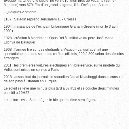
Evêque martyr du VIIe siècle, né vers 616, mort près de Fécamp (Seine-
Maritime) vers 679. Fils d’un grand seigneur, il fut l’évêque d’Autun.
- Quelques 2 octobre -
1187 : Saladin reprend Jérusalem aux Croisés
1904 : naissance de l’écrivain britannique Graham Greene (mort le 3 avril
1991)
1928 : création à Madrid de l’Opus Dei à l’initiative du père José Maria
Escriva de Balaguer
1968 : l’armée tire sur des étudiants à Mexico - La fusillade fait une
quarantaine de morts selon les chiffres officiels, 200 à 300 selon des témoins
étrangers
2011 : les premières voitures électriques en libre-service, sur le modèle du
Vélib, sont mises en service à Paris
2018 : assassinat du journaliste saoudien Jamal Khashoggi dans le consulat
de son pays à Istanbul en Turquie
Le soleil se lève une minute plus tard à 07H52 et se couche deux minutes
plus tôt à 19H27
Le dicton : «A la Saint-Léger, le blé qu’on sème sera léger»