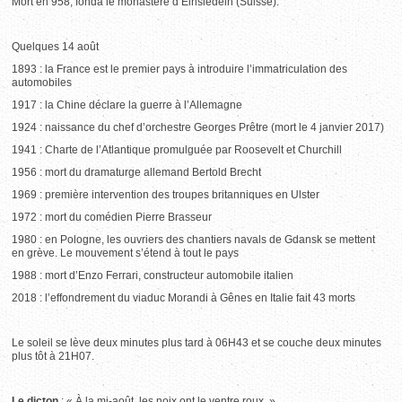
Mort en 958, fonda le monastère d’Einsiedeln (Suisse).
Quelques 14 août
1893 : la France est le premier pays à introduire l’immatriculation des
automobiles
1917 : la Chine déclare la guerre à l’Allemagne
1924 : naissance du chef d’orchestre Georges Prêtre (mort le 4 janvier 2017)
1941 : Charte de l’Atlantique promulguée par Roosevelt et Churchill
1956 : mort du dramaturge allemand Bertold Brecht
1969 : première intervention des troupes britanniques en Ulster
1972 : mort du comédien Pierre Brasseur
1980 : en Pologne, les ouvriers des chantiers navals de Gdansk se mettent
en grève. Le mouvement s’étend à tout le pays
1988 : mort d’Enzo Ferrari, constructeur automobile italien
2018 : l’effondrement du viaduc Morandi à Gênes en Italie fait 43 morts
Le soleil se lève deux minutes plus tard à 06H43 et se couche deux minutes
plus tôt à 21H07.
Le dicton
: « À la mi-août, les noix ont le ventre roux. »