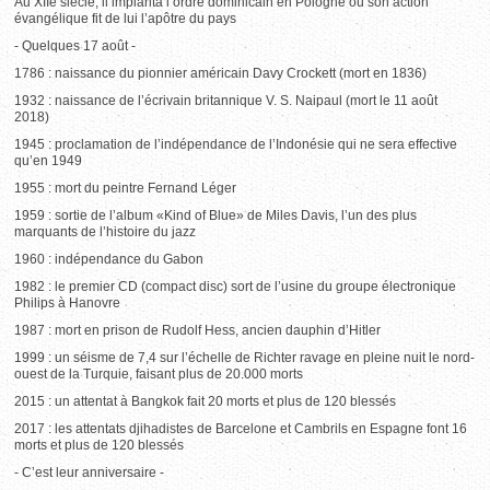
Au XIIe siècle, il implanta l’ordre dominicain en Pologne où son action
évangélique fit de lui l’apôtre du pays
- Quelques 17 août -
1786 : naissance du pionnier américain Davy Crockett (mort en 1836)
1932 : naissance de l’écrivain britannique V. S. Naipaul (mort le 11 août
2018)
1945 : proclamation de l’indépendance de l’Indonésie qui ne sera effective
qu’en 1949
1955 : mort du peintre Fernand Léger
1959 : sortie de l’album «Kind of Blue» de Miles Davis, l’un des plus
marquants de l’histoire du jazz
1960 : indépendance du Gabon
1982 : le premier CD (compact disc) sort de l’usine du groupe électronique
Philips à Hanovre
1987 : mort en prison de Rudolf Hess, ancien dauphin d’Hitler
1999 : un séisme de 7,4 sur l’échelle de Richter ravage en pleine nuit le nord-
ouest de la Turquie, faisant plus de 20.000 morts
2015 : un attentat à Bangkok fait 20 morts et plus de 120 blessés
2017 : les attentats djihadistes de Barcelone et Cambrils en Espagne font 16
morts et plus de 120 blessés
- C’est leur anniversaire -