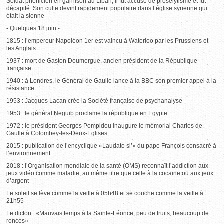
Soldat phénicien en garnison au Liban, il fut accusé de prosélytisme et fut
décapité. Son culte devint rapidement populaire dans l’église syrienne qui
était la sienne
- Quelques 18 juin -
1815 : l’empereur Napoléon 1er est vaincu à Waterloo par les Prussiens et
les Anglais
1937 : mort de Gaston Doumergue, ancien président de la République
française
1940 : à Londres, le Général de Gaulle lance à la BBC son premier appel à la
résistance
1953 : Jacques Lacan crée la Société française de psychanalyse
1953 : le général Neguib proclame la république en Egypte
1972 : le président Georges Pompidou inaugure le mémorial Charles de
Gaulle à Colombey-les-Deux-Eglises
2015 : publication de l’encyclique «Laudato si’» du pape François consacré à
l’environnement
2018 : l’Organisation mondiale de la santé (OMS) reconnaît l’addiction aux
jeux vidéo comme maladie, au même titre que celle à la cocaïne ou aux jeux
d’argent
Le soleil se lève comme la veille à 05h48 et se couche comme la veille à
21h55
Le dicton : «Mauvais temps à la Sainte-Léonce, peu de fruits, beaucoup de
ronces»