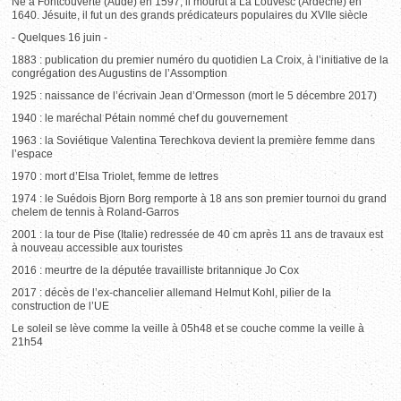
Né à Fontcouverte (Aude) en 1597, il mourut à La Louvesc (Ardèche) en
1640. Jésuite, il fut un des grands prédicateurs populaires du XVIIe siècle
- Quelques 16 juin -
1883 : publication du premier numéro du quotidien La Croix, à l’initiative de la
congrégation des Augustins de l’Assomption
1925 : naissance de l’écrivain Jean d’Ormesson (mort le 5 décembre 2017)
1940 : le maréchal Pétain nommé chef du gouvernement
1963 : la Soviétique Valentina Terechkova devient la première femme dans
l’espace
1970 : mort d’Elsa Triolet, femme de lettres
1974 : le Suédois Bjorn Borg remporte à 18 ans son premier tournoi du grand
chelem de tennis à Roland-Garros
2001 : la tour de Pise (Italie) redressée de 40 cm après 11 ans de travaux est
à nouveau accessible aux touristes
2016 : meurtre de la députée travailliste britannique Jo Cox
2017 : décès de l’ex-chancelier allemand Helmut Kohl, pilier de la
construction de l’UE
Le soleil se lève comme la veille à 05h48 et se couche comme la veille à
21h54