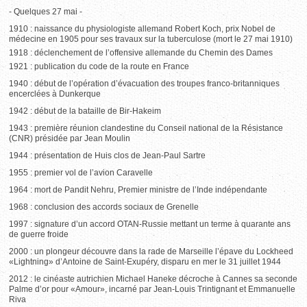
- Quelques 27 mai -
1910 : naissance du physiologiste allemand Robert Koch, prix Nobel de
médecine en 1905 pour ses travaux sur la tuberculose (mort le 27 mai 1910)
1918 : déclenchement de l’offensive allemande du Chemin des Dames
1921 : publication du code de la route en France
1940 : début de l’opération d’évacuation des troupes franco-britanniques
encerclées à Dunkerque
1942 : début de la bataille de Bir-Hakeim
1943 : première réunion clandestine du Conseil national de la Résistance
(CNR) présidée par Jean Moulin
1944 : présentation de Huis clos de Jean-Paul Sartre
1955 : premier vol de l’avion Caravelle
1964 : mort de Pandit Nehru, Premier ministre de l’Inde indépendante
1968 : conclusion des accords sociaux de Grenelle
1997 : signature d’un accord OTAN-Russie mettant un terme à quarante ans
de guerre froide
2000 : un plongeur découvre dans la rade de Marseille l’épave du Lockheed
«Lightning» d’Antoine de Saint-Exupéry, disparu en mer le 31 juillet 1944
2012 : le cinéaste autrichien Michael Haneke décroche à Cannes sa seconde
Palme d’or pour «Amour», incarné par Jean-Louis Trintignant et Emmanuelle
Riva