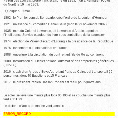
Patron des avocats, prêtre franciscain, né en 1253, mort à Kermartin (Côtes
du Nord) le 19 mai 1303.
- Quelques 19 mai -
1802 : le Premier consul, Bonaparte, crée l’ordre de la Légion d’Honneur
1921 : naissance du comédien Daniel Gélin (mort le 29 novembre 2002)
1935 : mort du Colonel Lawrence, dit Lawrence d’Arabie, agent de
l’Intelligence Service et auteur du livre «Les sept piliers de la sagesse»
1974 : élection de Valéry Giscard d’Estaing à la présidence de la République
1976 : lancement du Loto national en France
1988 : ouverture à la circulation du pont reliant l’île de Ré au continent
2000 : instauration du Fichier national automatisé des empreintes génétiques
(FNAEG)
2016 : crash d’un Airbus d’EgyptAir, reliant Paris au Caire, qui transportait 66
personnes, dont 40 Egyptiens et 15 Français
2017 : le président iranien Hassan Rohani est réelu pour quatre ans
-
Le soleil se lève une minute plus tôt à 06H06 et se couche une minute plus
tard à 21H29
Le dicton : «Noces de mai ne vont jamais»
ERROR_RECORD