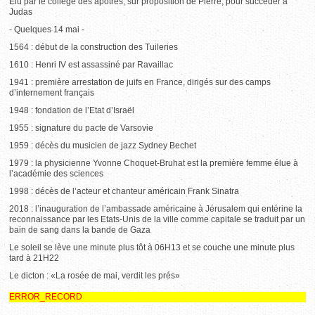
Elu par le collège des apôtres, sur proposition de Pierre, pour succéder à
Judas
- Quelques 14 mai -
1564 : début de la construction des Tuileries
1610 : Henri IV est assassiné par Ravaillac
1941 : première arrestation de juifs en France, dirigés sur des camps
d’internement français
1948 : fondation de l’Etat d’Israël
1955 : signature du pacte de Varsovie
1959 : décès du musicien de jazz Sydney Bechet
1979 : la physicienne Yvonne Choquet-Bruhat est la première femme élue à
l’académie des sciences
1998 : décès de l’acteur et chanteur américain Frank Sinatra
2018 : l’inauguration de l’ambassade américaine à Jérusalem qui entérine la
reconnaissance par les Etats-Unis de la ville comme capitale se traduit par un
bain de sang dans la bande de Gaza
Le soleil se lève une minute plus tôt à 06H13 et se couche une minute plus
tard à 21H22
Le dicton : «La rosée de mai, verdit les prés»
ERROR_RECORD