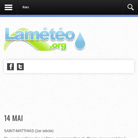
News
14 MAI
SAINT-MATTHIAS (1er siècle)