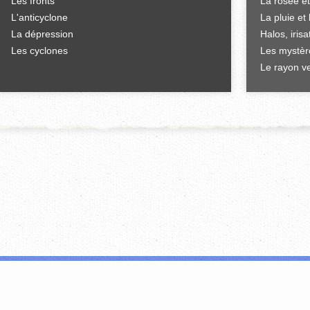
Les fronts
La rosée et
L'anticyclone
La pluie et 
La dépression
Halos, iris
Les cyclones
Les mystèr
Le rayon ve
'offrir des fonctionnalités relatives aux médias sociaux et d'analyser notre tr
i peuvent combiner celles-ci avec d'autres informations que vous leur avez fou
FERMER