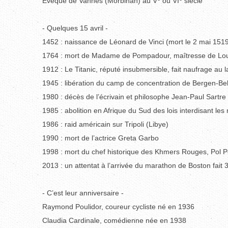
Evêque de Vannes (Morbihan) au V
ou VI
siècle
- Quelques 15 avril -
1452 : naissance de Léonard de Vinci (mort le 2 mai 151
1764 : mort de Madame de Pompadour, maîtresse de Lo
1912 : Le Titanic, réputé insubmersible, fait naufrage au
1945 : libération du camp de concentration de Bergen-Be
1980 : décès de l’écrivain et philosophe Jean-Paul Sartre
1985 : abolition en Afrique du Sud des lois interdisant le
1986 : raid américain sur Tripoli (Libye)
1990 : mort de l’actrice Greta Garbo
1998 : mort du chef historique des Khmers Rouges, Pol P
2013 : un attentat à l’arrivée du marathon de Boston fait 
- C’est leur anniversaire -
Raymond Poulidor, coureur cycliste né en 1936
Claudia Cardinale, comédienne née en 1938