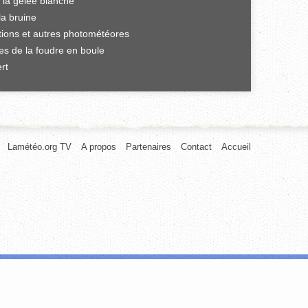
 la gelée blanche
la bruine
ations et autres photométéores
es de la foudre en boule
rt
Lamétéo.org TV
A propos
Partenaires
Contact
Accueil
afic. Nous partageons également des informations sur l'utilisation de notre
rnies ou qu'ils ont collectées lors de votre utilisation de leurs services.