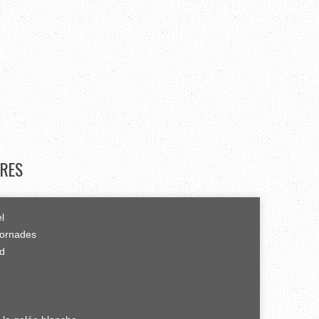
RES
el
tornades
rd