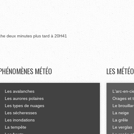
uche deux minutes plus tard à 20H41
PHÉNOMÈNES
MÉTÉO
LES
MÉTÉO
Les avalanches
L'arc-en-ci
Les aurores polaires
Orages et 
Les types de nuages
Le brouilla
Les sécheresses
La neige
Les inondations
La grêle
La tempête
Le verglas