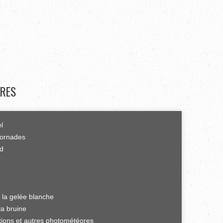
RES
el
tornades
rd
 la gelée blanche
la bruine
ations et autres photométéores