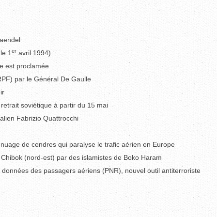
Haendel
er
le 1
avril 1994)
ue est proclamée
PF) par le Général De Gaulle
ir
retrait soviétique à partir du 15 mai
talien Fabrizio Quattrocchi
n nuage de cendres qui paralyse le trafic aérien en Europe
à Chibok (nord-est) par des islamistes de Boko Haram
 données des passagers aériens (PNR), nouvel outil antiterroriste