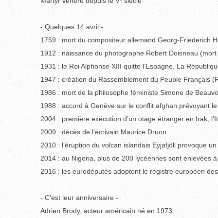
Martyr vénéré depuis le V
siècle
- Quelques 14 avril -
1759 : mort du compositeur allemand Georg-Friederich 
1912 : naissance du photographe Robert Doisneau (mort 
1931 : le Roi Alphonse XIII quitte l’Espagne. La Républiq
1947 : création du Rassemblement du Peuple Français (R
1986 : mort de la philosophe féministe Simone de Beauvo
1988 : accord à Genève sur le conflit afghan prévoyant le 
2004 : première exécution d’un otage étranger en Irak, l’I
2009 : décès de l’écrivain Maurice Druon
2010 : l’éruption du volcan islandais Eyjafjöll provoque u
2014 : au Nigeria, plus de 200 lycéennes sont enlevées 
2016 : les eurodéputés adoptent le registre européen des
- C’est leur anniversaire -
Adrien Brody, acteur américain né en 1973