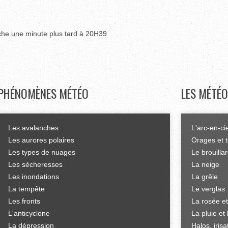
uche une minute plus tard à 20H39
PHÉNOMÈNES
MÉTÉO
LES
MÉTÉO
Les avalanches
L'arc-en-ci
Les aurores polaires
Orages et 
Les types de nuages
Le brouilla
Les sécheresses
La neige
Les inondations
La grêle
La tempête
Le verglas
Les fronts
La rosée et
L'anticyclone
La pluie et 
La dépression
Halos, iris