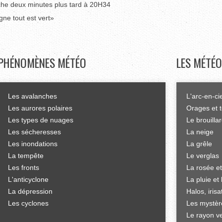
uche deux minutes plus tard à 20H34
gne tout est vert»
PHÉNOMÈNES
MÉTÉO
LES
MÉTÉO
Les avalanches
L'arc-en-ci
Les aurores polaires
Orages et 
Les types de nuages
Le brouilla
Les sécheresses
La neige
Les inondations
La grêle
La tempête
Le verglas
Les fronts
La rosée et
L'anticyclone
La pluie et 
La dépression
Halos, iris
Les cyclones
Les mystèr
Le rayon ve