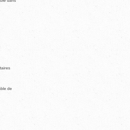
able dans
taires
mble de