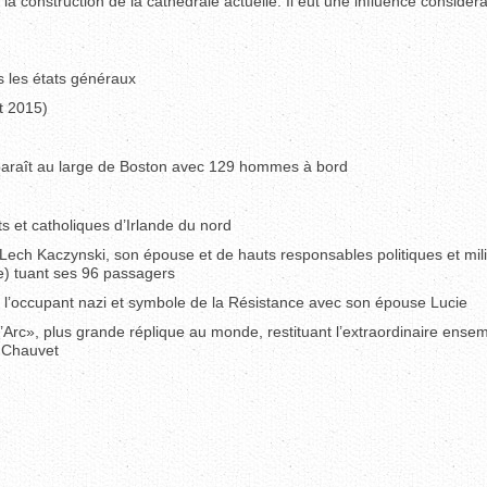
la construction de la cathédrale actuelle. Il eut une influence considér
is les états généraux
et 2015)
sparaît au large de Boston avec 129 hommes à bord
ts et catholiques d’Irlande du nord
Lech Kaczynski, son épouse et de hauts responsables politiques et mili
ie) tuant ses 96 passagers
l’occupant nazi et symbole de la Résistance avec son épouse Lucie
Arc», plus grande réplique au monde, restituant l’extraordinaire ense
e Chauvet