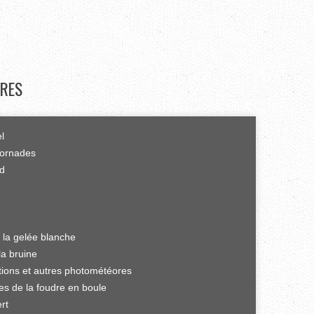
RES
el
tornades
rd
 la gelée blanche
la bruine
ations et autres photométéores
es de la foudre en boule
rt