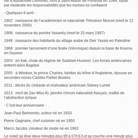
Né à Audainville (Somme), mort à Saint-Martin de Pontoise en 1099, fuyait
par modestie les responsabilités que les moines lui confiaient
- Quelques 9 avril -
1902 : naissance de l’académicien et naturaliste Théodore Monod (mort le 22
novembre 2000)
1908 : naissance du peintre Vasarely (mort le 15 mars 1997)
1948 : massacre des habitants du village arabe de Deir Yassin en Palestine
1968 : premier lancement d’une fusée (Véronique) depuis la base de Kourou
en Guyane
2003 : en Irak, chute du régime de Saddam Hussein. Les forces américaines
entrent dans Bagdad.
2005 : à Windsor, le prince Charles, héritier du trône d’Angleterre, épouse en
secondes noces Camilla Parker Bowles
2011 : décès du cinéaste et réalisateur américain Sidney Lumet
2013 : mort de Zao Wou-Ki, peintre chinois naturalisé français, maître de
l’abstraction lyrique
- C’est leur anniversaire -
Jean-Paul Belmondo, acteur né en 1933
Pierre Gagnaire, chef cuisinier né en 1950
Marcs Jacobs, créateur de mode né en 1963
Le soleil se lève deux minutes plus tôt à 07H13 et se couche une minute plus