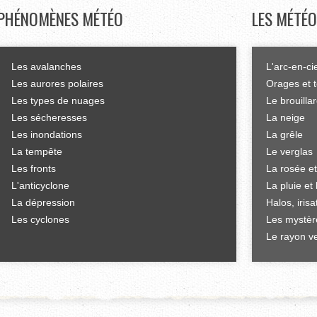
PHÉNOMÈNES
MÉTÉO
LES
MÉTÉO
Les avalanches
L'arc-en-ci
Les aurores polaires
Orages et 
Les types de nuages
Le brouilla
Les sécheresses
La neige
Les inondations
La grêle
La tempête
Le verglas
Les fronts
La rosée et
L'anticyclone
La pluie et 
La dépression
Halos, iris
Les cyclones
Les mystèr
Le rayon ve