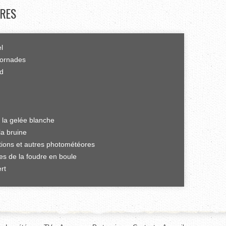
RES
el
tornades
rd
 la gelée blanche
la bruine
ations et autres photométéores
es de la foudre en boule
rt