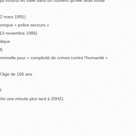
qui mourut en Italie dans un couvent qu’elle avait fondé
 2 mars 1991)
honique « police secours »
e 13 novembre 1986)
lique
d)
minelle pour « complicité de crimes contre l’humanité »
 l’âge de 106 ans
7
uche une minute plus tard à 20H21