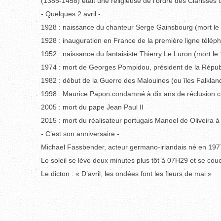
(1385-1458) était une religieuse de l’ordre des Clarisses 
- Quelques 2 avril -
1928 : naissance du chanteur Serge Gainsbourg (mort le
1928 : inauguration en France de la première ligne télép
1952 : naissance du fantaisiste Thierry Le Luron (mort l
1974 : mort de Georges Pompidou, président de la Répub
1982 : début de la Guerre des Malouines (ou îles Falklan
1998 : Maurice Papon condamné à dix ans de réclusion cri
2005 : mort du pape Jean Paul II
2015 : mort du réalisateur portugais Manoel de Oliveira à
- C’est son anniversaire -
Michael Fassbender, acteur germano-irlandais né en 197
Le soleil se lève deux minutes plus tôt à 07H29 et se co
Le dicton : « D’avril, les ondées font les fleurs de mai »